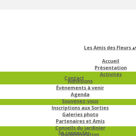
Les Amis des Fleurs
▴
Accueil
Présentation
Activités
Contact
Adhésions
Évènements à venir
Agenda
Souvenez-vous
Inscriptions aux Sorties
Galeries photo
Partenaires et Amis
Conseils du jardinier
Se connecter
Documentation