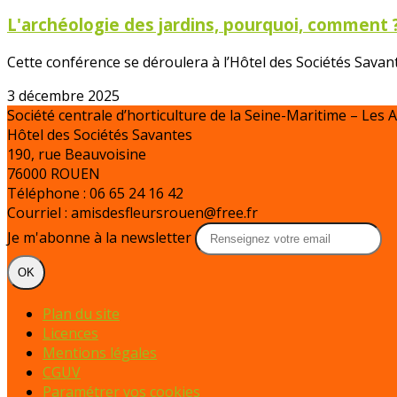
L'archéologie des jardins, pourquoi, comment 
Cette conférence se déroulera à l’Hôtel des Sociétés Savan
3 décembre 2025
Société centrale d’horticulture de la Seine-Maritime – Les 
Hôtel des Sociétés Savantes
190, rue Beauvoisine
76000 ROUEN
Téléphone : 06 65 24 16 42
Courriel : amisdesfleursrouen@free.fr
Je m'abonne à la newsletter
OK
Plan du site
Licences
Mentions légales
CGUV
Paramétrer vos cookies