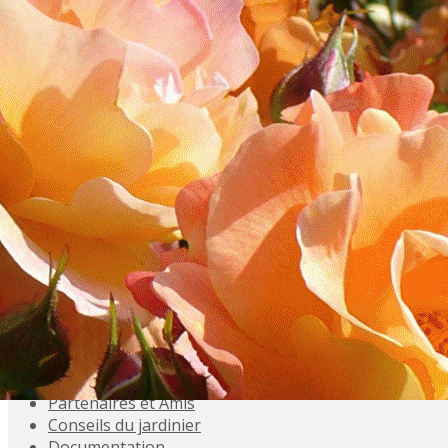
Exporter les lignes sélectionnées
Exporter toutes les colonnes
Exporter uniquement les colonnes affichées
Menu
<
>
Accueil
Présentation
Activités
Adhésions
Évènements à venir
Agenda
Souvenez-vous
Inscriptions aux Sorties
Galeries photo
Partenaires et Amis
Conseils du jardinier
Documentation