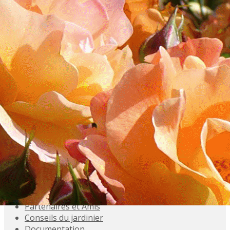
Exporter les lignes sélectionnées
Exporter toutes les colonnes
Exporter uniquement les colonnes affichées
Menu
<
>
Accueil
Présentation
Activités
Adhésions
Évènements à venir
Agenda
Souvenez-vous
Inscriptions aux Sorties
Galeries photo
Partenaires et Amis
Conseils du jardinier
Documentation