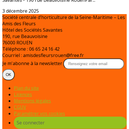
Savantes - 190 rue Beauvoisine RouenPar...
3 décembre 2025
Société centrale d’horticulture de la Seine-Maritime – Les
Amis des Fleurs
Hôtel des Sociétés Savantes
190, rue Beauvoisine
76000 ROUEN
Téléphone : 06 65 24 16 42
Courriel : amisdesfleursrouen@free.fr
Je m'abonne à la newsletter
OK
Plan du site
Licences
Mentions légales
CGUV
Paramétrer vos cookies
Se connecter