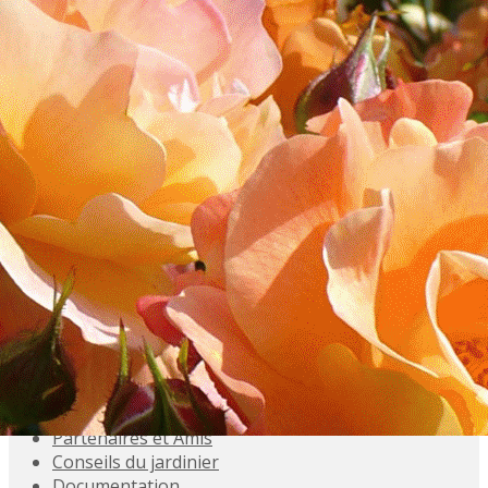
Exporter les lignes sélectionnées
Exporter toutes les colonnes
Exporter uniquement les colonnes affichées
Menu
<
>
Accueil
Présentation
Activités
Adhésions
Évènements à venir
Agenda
Souvenez-vous
Inscriptions aux Sorties
Galeries photo
Partenaires et Amis
Conseils du jardinier
Documentation