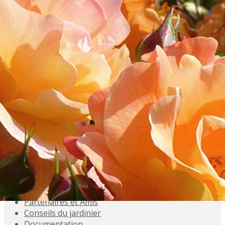
Exporter les lignes sélectionnées
Exporter toutes les colonnes
Exporter uniquement les colonnes affichées
Menu
<
>
Accueil
Présentation
Activités
Adhésions
Évènements à venir
Agenda
Souvenez-vous
Inscriptions aux Sorties
Galeries photo
Partenaires et Amis
Conseils du jardinier
Documentation