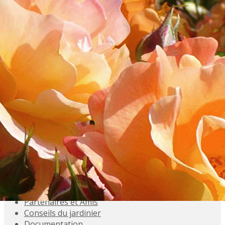
Exporter les lignes sélectionnées
Exporter toutes les colonnes
Exporter uniquement les colonnes affichées
Menu
<
>
Accueil
Présentation
Activités
Adhésions
Évènements à venir
Agenda
Souvenez-vous
Inscriptions aux Sorties
Galeries photo
Partenaires et Amis
Conseils du jardinier
Documentation