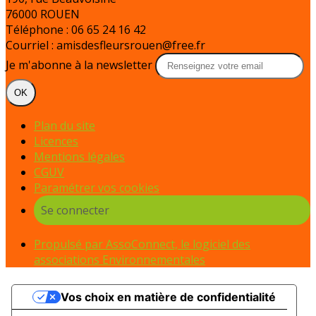
76000 ROUEN
Téléphone : 06 65 24 16 42
Courriel : amisdesfleursrouen@free.fr
Je m'abonne à la newsletter
OK
Plan du site
Licences
Mentions légales
CGUV
Paramétrer vos cookies
Se connecter
Propulsé par AssoConnect, le logiciel des
associations Environnementales
Vos choix en matière de confidentialité