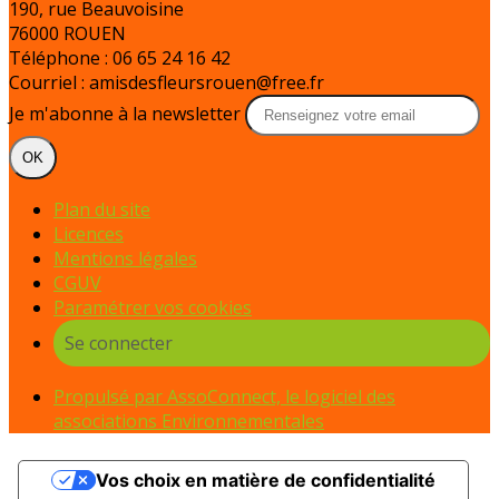
190, rue Beauvoisine
76000 ROUEN
Téléphone : 06 65 24 16 42
Courriel : amisdesfleursrouen@free.fr
Je m'abonne à la newsletter
OK
Plan du site
Licences
Mentions légales
CGUV
Paramétrer vos cookies
Se connecter
Propulsé par AssoConnect, le logiciel des
associations Environnementales
Vos choix en matière de confidentialité