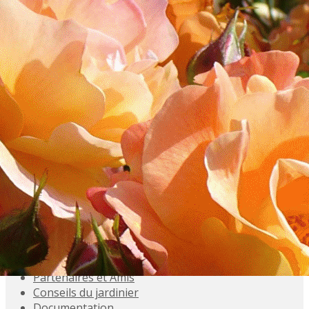
Exporter les lignes sélectionnées
Exporter toutes les colonnes
Exporter uniquement les colonnes affichées
Menu
<
>
Accueil
Présentation
Activités
Adhésions
Évènements à venir
Agenda
Souvenez-vous
Inscriptions aux Sorties
Galeries photo
Partenaires et Amis
Conseils du jardinier
Documentation