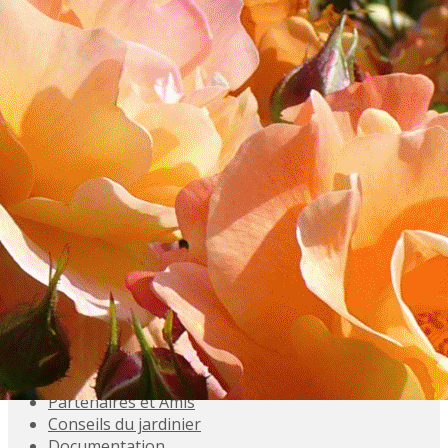
Exporter les lignes sélectionnées
Exporter toutes les colonnes
Exporter uniquement les colonnes affichées
Menu
<
>
Accueil
Présentation
Activités
Adhésions
Évènements à venir
Agenda
Souvenez-vous
Inscriptions aux Sorties
Galeries photo
Partenaires et Amis
Conseils du jardinier
Documentation