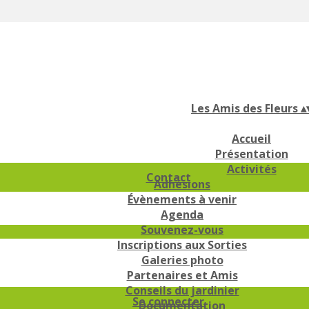
Les Amis des Fleurs
▴
Accueil
Présentation
Activités
Contact
Adhésions
Évènements à venir
Agenda
Souvenez-vous
Inscriptions aux Sorties
Galeries photo
Partenaires et Amis
Conseils du jardinier
Se connecter
Documentation