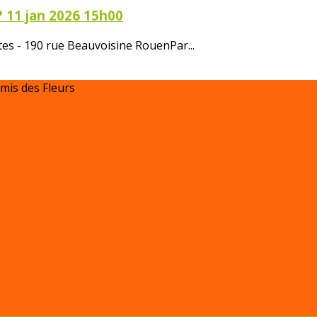
? 11 jan 2026 15h00
tes - 190 rue Beauvoisine RouenPar...
Amis des Fleurs