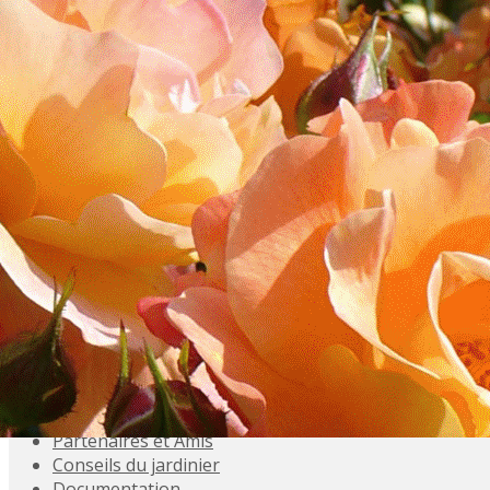
Exporter les lignes sélectionnées
Exporter toutes les colonnes
Exporter uniquement les colonnes affichées
Menu
<
>
Accueil
Présentation
Activités
Adhésions
Évènements à venir
Agenda
Souvenez-vous
Inscriptions aux Sorties
Galeries photo
Partenaires et Amis
Conseils du jardinier
Documentation