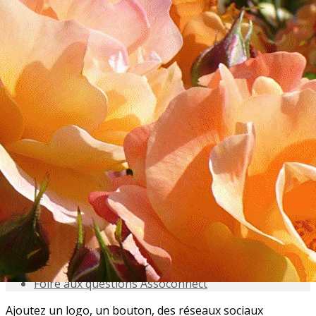
Menu
<
>
Accueil
Présentation
Activités
Adhésions
Évènements à venir
Agenda
Souvenez-vous
Inscriptions aux Sorties
Galeries photo
Partenaires et Amis
Conseils du jardinier
Documentation
Foire aux questions Assoconnect
Ajoutez un logo, un bouton, des réseaux sociaux