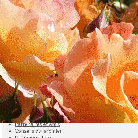
Exporter les lignes sélectionnées
Exporter toutes les colonnes
Exporter uniquement les colonnes affichées
Menu
<
>
Accueil
Présentation
Activités
Adhésions
Évènements à venir
Agenda
Souvenez-vous
Inscriptions aux Sorties
Galeries photo
Partenaires et Amis
Conseils du jardinier
Documentation