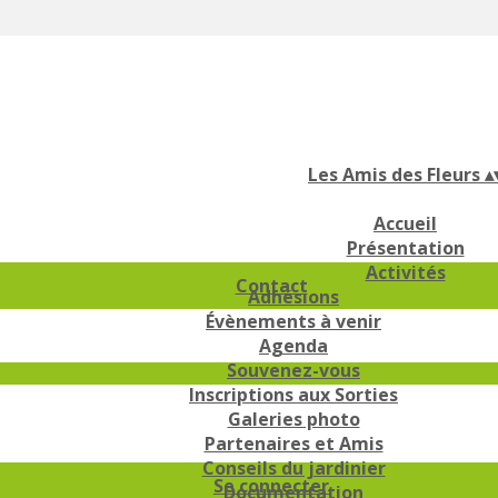
Les Amis des Fleurs
▴
Accueil
Présentation
Activités
Contact
Adhésions
Évènements à venir
Agenda
Souvenez-vous
Inscriptions aux Sorties
Galeries photo
Partenaires et Amis
Conseils du jardinier
Se connecter
Documentation