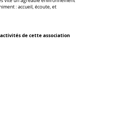
ès vite un agréable environnement
iment : accueil, écoute, et
activités de cette association