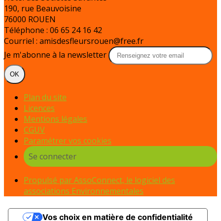
190, rue Beauvoisine
76000 ROUEN
Téléphone : 06 65 24 16 42
Courriel : amisdesfleursrouen@free.fr
Je m'abonne à la newsletter
OK
Plan du site
Licences
Mentions légales
CGUV
Paramétrer vos cookies
Se connecter
Propulsé par AssoConnect, le logiciel des
associations Environnementales
Vos choix en matière de confidentialité