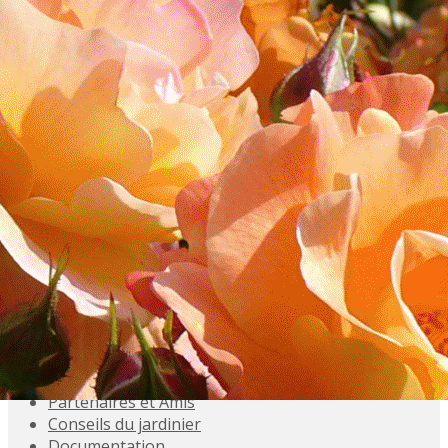
Exporter les lignes sélectionnées
Exporter toutes les colonnes
Exporter uniquement les colonnes affichées
Menu
<
>
Accueil
Présentation
Activités
Adhésions
Évènements à venir
Agenda
Souvenez-vous
Inscriptions aux Sorties
Galeries photo
Partenaires et Amis
Conseils du jardinier
Documentation