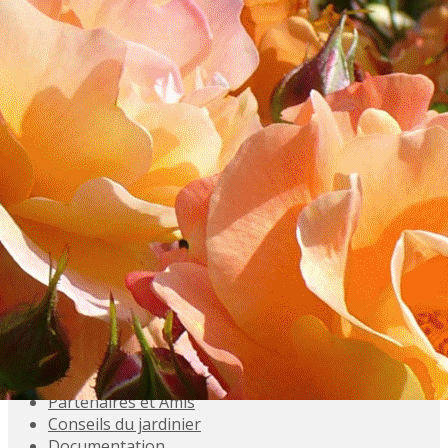
Exporter les lignes sélectionnées
Exporter toutes les colonnes
Exporter uniquement les colonnes affichées
Menu
<
>
Accueil
Présentation
Activités
Adhésions
Évènements à venir
Agenda
Souvenez-vous
Inscriptions aux Sorties
Galeries photo
Partenaires et Amis
Conseils du jardinier
Documentation