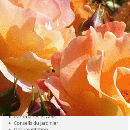
Exporter les lignes sélectionnées
Exporter toutes les colonnes
Exporter uniquement les colonnes affichées
Menu
<
>
Accueil
Présentation
Activités
Adhésions
Évènements à venir
Agenda
Souvenez-vous
Inscriptions aux Sorties
Galeries photo
Partenaires et Amis
Conseils du jardinier
Documentation