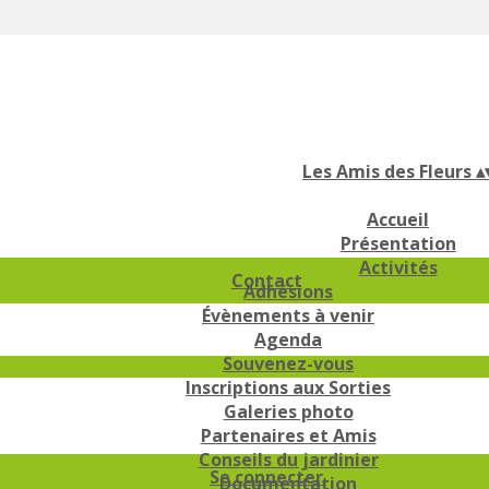
Les Amis des Fleurs
▴
Accueil
Présentation
Activités
Contact
Adhésions
Évènements à venir
Agenda
Souvenez-vous
Inscriptions aux Sorties
Galeries photo
Partenaires et Amis
Conseils du jardinier
Se connecter
Documentation