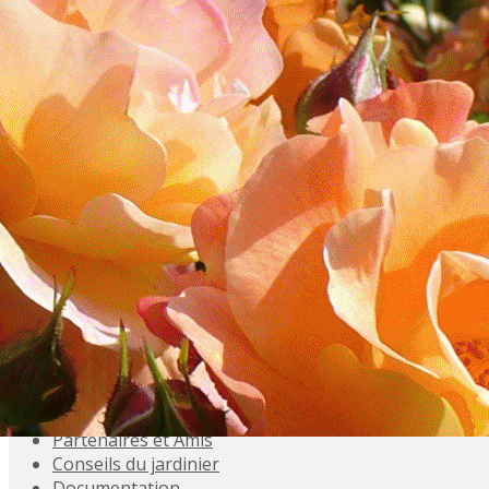
Exporter les lignes sélectionnées
Exporter toutes les colonnes
Exporter uniquement les colonnes affichées
Menu
<
>
Accueil
Présentation
Activités
Adhésions
Évènements à venir
Agenda
Souvenez-vous
Inscriptions aux Sorties
Galeries photo
Partenaires et Amis
Conseils du jardinier
Documentation