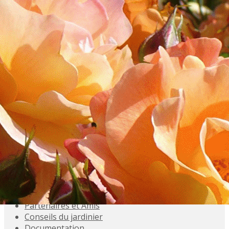
Exporter les lignes sélectionnées
Exporter toutes les colonnes
Exporter uniquement les colonnes affichées
Menu
<
>
Accueil
Présentation
Activités
Adhésions
Évènements à venir
Agenda
Souvenez-vous
Inscriptions aux Sorties
Galeries photo
Partenaires et Amis
Conseils du jardinier
Documentation